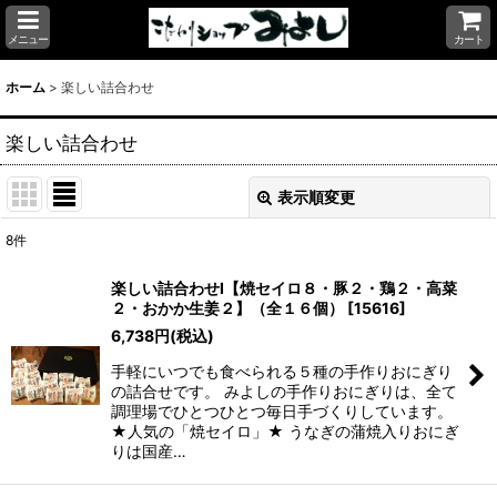
メニュー
カート
ホーム
>
楽しい詰合わせ
楽しい詰合わせ
表示順変更
閉じる
8
件
表示数
:
楽しい詰合わせI【焼セイロ８・豚２・鶏２・高菜
２・おかか生姜２】（全１６個）
[
15616
]
並び順
:
6,738
円
(税込)
手軽にいつでも食べられる５種の手作りおにぎり
絞り込む
の詰合せです。 みよしの手作りおにぎりは、全て
調理場でひとつひとつ毎日手づくりしています。
★人気の「焼セイロ」★ うなぎの蒲焼入りおにぎ
りは国産…