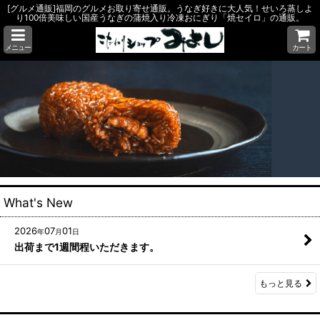
[グルメ通販]福岡のグルメお取り寄せ通販。うなぎ好きに大人気！せいろ蒸しよ
り100倍美味しい国産うなぎの蒲焼入り冷凍おにぎり「焼セイロ」の通販。
メニュー
カート
What's New
2026
07
01
年
月
日
出荷まで1週間程いただきます。
もっと見る